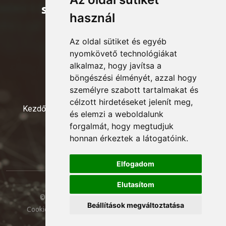
szakmai szervezeteknek
használ
Az oldal sütiket és egyéb
nyomkövető technológiákat
alkalmaz, hogy javítsa a
böngészési élményét, azzal hogy
személyre szabott tartalmakat és
célzott hirdetéseket jelenít meg,
Kezdőoldal
Események
Tagok
Elnökség
és elemzi a weboldalunk
forgalmát, hogy megtudjuk
Kapcsolat
honnan érkeztek a látogatóink.
Elfogadom
Elutasítom
© 2024 Treasury Club. Minden jog fenntartva. -
Beállítások megváltoztatása
Cookie beállítások módosítása
- Készítette:
EDONETTE