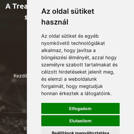
A Treasury Club tagja a nemzetközi
Az oldal sütiket
szakmai szervezeteknek
használ
Az oldal sütiket és egyéb
nyomkövető technológiákat
alkalmaz, hogy javítsa a
böngészési élményét, azzal hogy
személyre szabott tartalmakat és
célzott hirdetéseket jelenít meg,
Kezdőoldal
Események
Tagok
Elnökség
és elemzi a weboldalunk
forgalmát, hogy megtudjuk
Kapcsolat
honnan érkeztek a látogatóink.
Elfogadom
Elutasítom
© 2024 Treasury Club. Minden jog fenntartva. -
Beállítások megváltoztatása