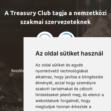
A Treasury Club tagja a nemzetközi
szakmai szervezeteknek
Az oldal sütiket használ
Az oldal sütiket és egyéb
Kezdőoldal
Események
Tagok
Elnökség
nyomkövető technológiákat
alkalmaz, hogy javítsa a böngészési
Kapcsolat
élményét, azzal hogy személyre
szabott tartalmakat és célzott
hirdetéseket jelenít meg, és elemzi a
weboldalunk forgalmát, hogy
megtudjuk honnan érkeztek a